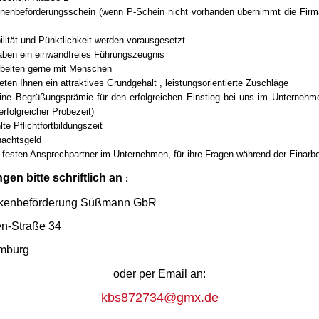
nenbeförderungsschein (wenn P-Schein nicht vorhanden übernimmt die Firm
bilität und Pünktlichkeit werden vorausgesetzt
aben ein einwandfreies Führungszeugnis
rbeiten gerne mit Menschen
ieten Ihnen ein attraktives Grundgehalt , leistungsorientierte Zuschläge
ine Begrüßungsprämie für den erfolgreichen Einstieg bei uns im Unternehme
erfolgreicher Probezeit)
te Pflichtfortbildungszeit
achtsgeld
 festen Ansprechpartner im Unternehmen, für ihre Fragen während der Einarbe
en bitte schriftlich an
:
kenbeförderung Süßmann GbR
n-Straße 34
mburg
oder per Email an:
kbs872734@gmx.de