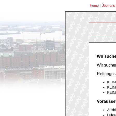
Home
|
Über uns
Wir such
Wir suche
Rettungssa
KEINE
KEINE
KEIN
Vorausse
Ausbi
Führe