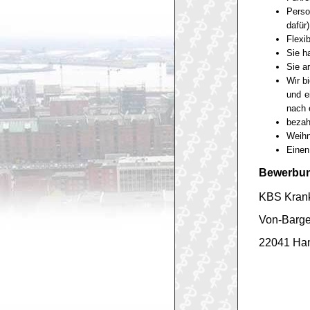
Perso
dafür)
Flexi
Sie h
Sie a
Wir b
und e
nach 
bezahl
Weihn
Einen
Bewerbung
KBS Kran
Von-Barge
22041 Ha