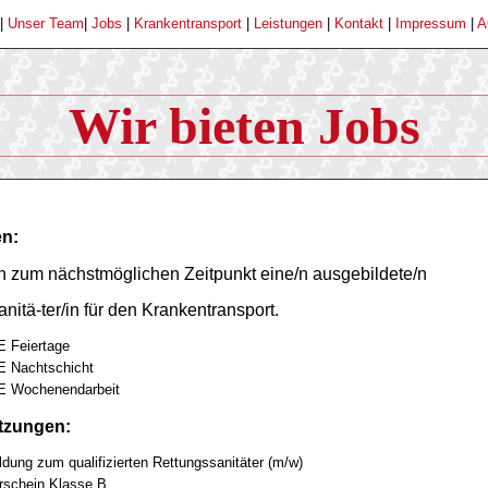
|
Unser Team
|
Jobs
|
Krankentransport
|
Leistungen
|
Kontakt
|
Impressum
|
A
Wir bieten Jobs
en:
n zum nächstmöglichen Zeitpunkt eine/n ausgebildete/n
nitä-ter/in für den Krankentransport.
 Feiertage
 Nachtschicht
E Wochenendarbeit
tzungen:
ldung zum qualifizierten Rettungssanitäter (m/w)
rschein Klasse B